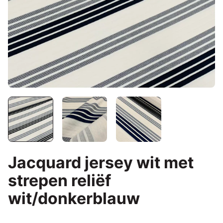
Jacquard jersey wit met
strepen reliëf
wit/donkerblauw