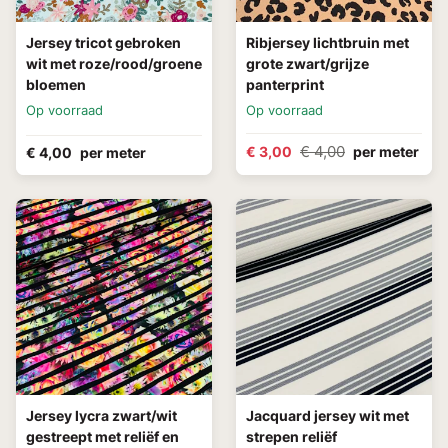
Jersey tricot gebroken
Ribjersey lichtbruin met
wit met roze/rood/groene
grote zwart/grijze
bloemen
panterprint
Op voorraad
Op voorraad
€ 4,00
€ 3,00
per meter
€ 4,00
per meter
Jersey lycra zwart/wit
Jacquard jersey wit met
gestreept met reliëf en
strepen reliëf