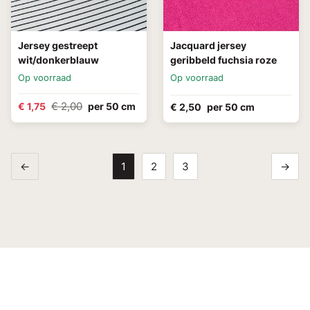
Jersey gestreept
Jacquard jersey
wit/donkerblauw
geribbeld fuchsia roze
Op voorraad
Op voorraad
€ 2,00
€ 1,75
per 50 cm
€ 2,50
per 50 cm
←
1
2
3
→