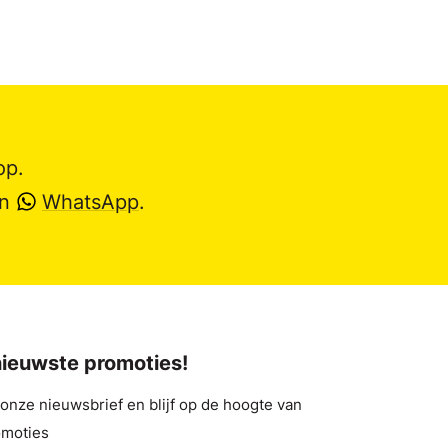
op.
en
WhatsApp
.
 nieuwste promoties!
nze nieuwsbrief en blijf op de hoogte van
omoties