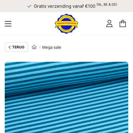
(NL, BE & DE)
Gratis verzending vanaf €100
TERUG
Mega sale