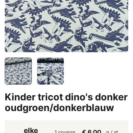
Kinder tricot dino's donker
oudgroen/donkerblauw
elke
€ 6,00
1 coupon
p / st