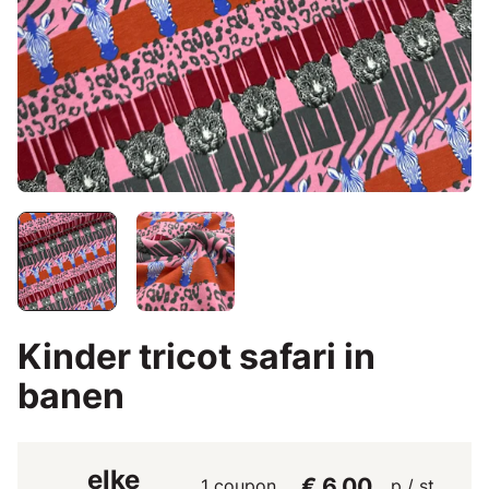
Kinder tricot safari in
banen
elke
€ 6,00
1 coupon
p / st