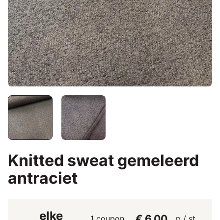
Knitted sweat gemeleerd
antraciet
elke
€ 6,00
1 coupon
p / st