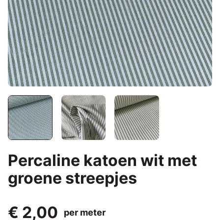
Percaline katoen wit met
groene streepjes
€ 2,00
per meter