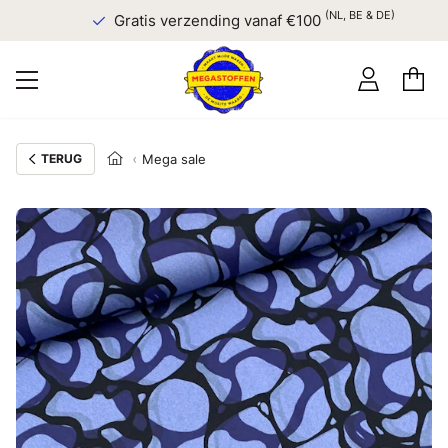
(NL, BE & DE)
Gratis verzending vanaf €100
TERUG
Mega sale