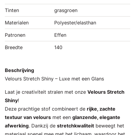
Tinten
grasgroen
Materialen
Polyester/elasthan
Patronen
Effen
Breedte
140
Beschrijving
Velours Stretch Shiny – Luxe met een Glans
Laat je creativiteit stralen met onze
Velours Stretch
Shiny
!
Deze prachtige stof combineert de
rijke, zachte
textuur van velours
met een
glanzende, elegante
afwerking
. Dankzij de
stretchkwaliteit
beweegt het
materiaal soepel mee met het lichaam, waardoor het