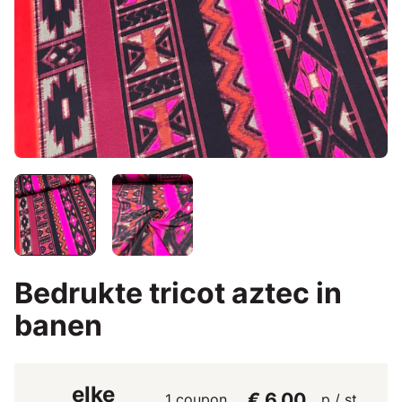
Bedrukte tricot aztec in
banen
elke
€ 6,00
1 coupon
p / st