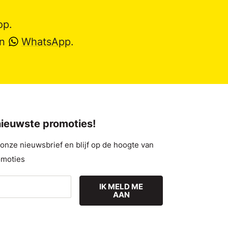
op.
en
WhatsApp
.
 nieuwste promoties!
nze nieuwsbrief en blijf op de hoogte van
omoties
IK MELD ME
AAN