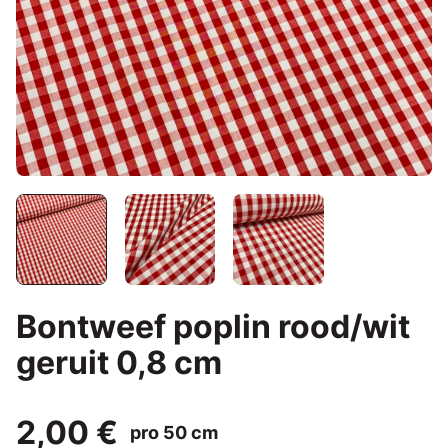
Bontweef poplin rood/wit
geruit 0,8 cm
2,00 €
pro 50 cm