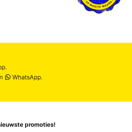
op.
en
WhatsApp
.
 nieuwste promoties!