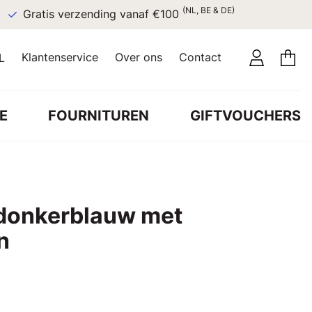
(NL, BE & DE)
Gratis verzending vanaf €100
Klantenservice
Over ons
Contact
L
E
FOURNITUREN
GIFTVOUCHERS
 donkerblauw met
n