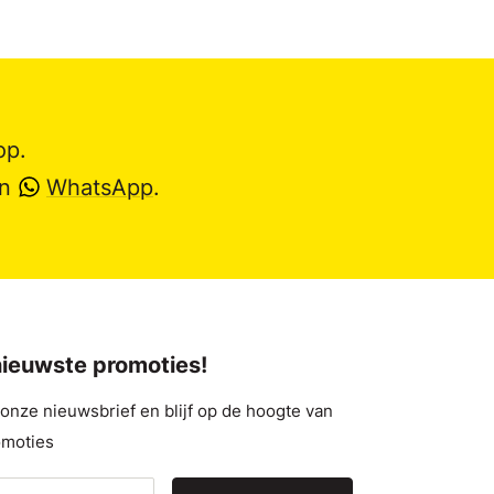
op.
en
WhatsApp
.
 nieuwste promoties!
nze nieuwsbrief en blijf op de hoogte van
omoties