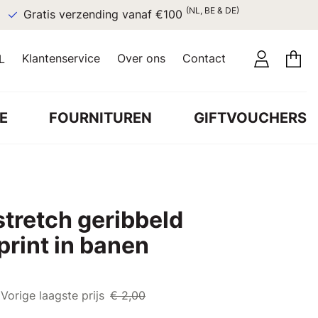
(NL, BE & DE)
Gratis verzending vanaf €100
Klantenservice
Over ons
Contact
L
E
FOURNITUREN
GIFTVOUCHERS
stretch geribbeld
rint in banen
Vorige laagste prijs
€ 2,00