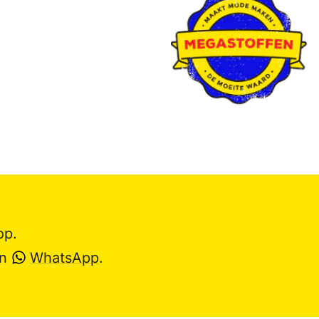
op.
en
WhatsApp
.