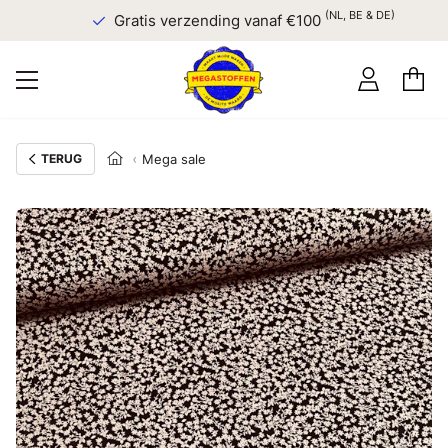
(NL, BE & DE)
Gratis verzending vanaf €100
TERUG
Mega sale