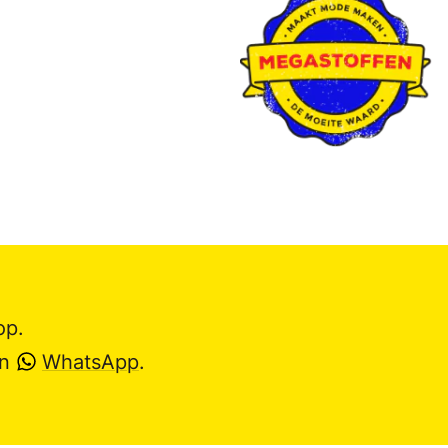
op.
en
WhatsApp
.