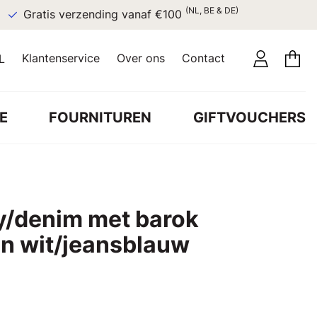
(NL, BE & DE)
Gratis verzending vanaf €100
Klantenservice
Over ons
Contact
L
E
FOURNITUREN
GIFTVOUCHERS
y/denim met barok
en wit/jeansblauw