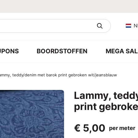
N
UPONS
BOORDSTOFFEN
MEGA SAL
ammy, teddy/denim met barok print gebroken wit/jeansblauw
Lammy, tedd
print gebrok
€ 5,00
per meter