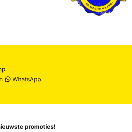
op.
en
WhatsApp
.
 nieuwste promoties!