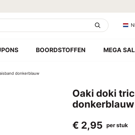
N
UPONS
BOORDSTOFFEN
MEGA SAL
biaisband donkerblauw
Oaki doki tri
donkerblauw
€ 2,95
per stuk