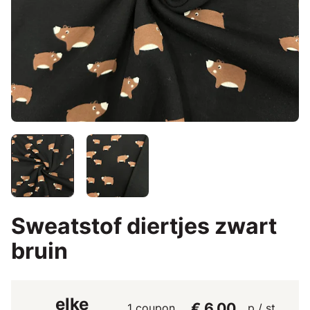
Sweatstof diertjes zwart
bruin
elke
€ 6,00
1 coupon
p / st