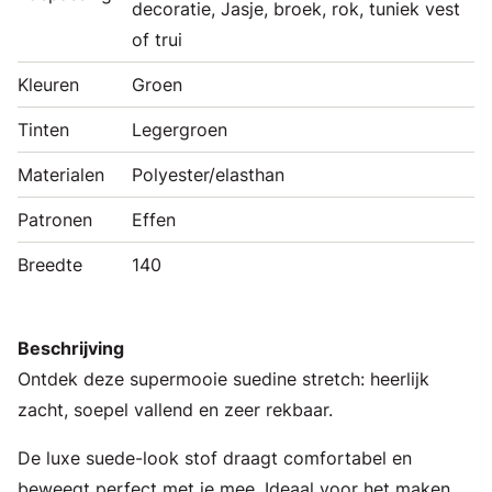
decoratie, Jasje, broek, rok, tuniek vest
of trui
Kleuren
Groen
Tinten
Legergroen
Materialen
Polyester/elasthan
Patronen
Effen
Breedte
140
Beschrijving
Ontdek deze supermooie suedine stretch: heerlijk
zacht, soepel vallend en zeer rekbaar.
De luxe suede-look stof draagt comfortabel en
beweegt perfect met je mee. Ideaal voor het maken