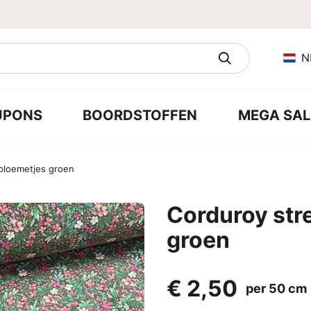
N
UPONS
BOORDSTOFFEN
MEGA SAL
bloemetjes groen
Corduroy str
groen
€ 2,50
per 50 cm