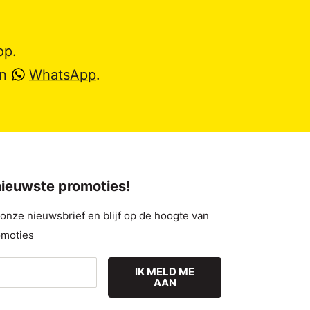
op.
en
WhatsApp
.
 nieuwste promoties!
nze nieuwsbrief en blijf op de hoogte van
omoties
IK MELD ME
AAN