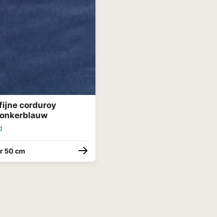
fijne corduroy
donkerblauw
d
r 50 cm