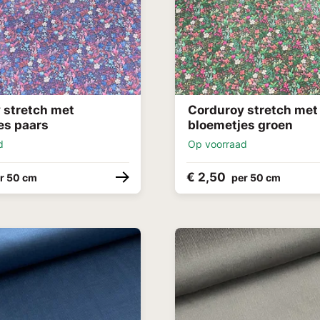
 stretch met
Corduroy stretch met
es paars
bloemetjes groen
d
Op voorraad
€ 2,50
r 50 cm
per 50 cm