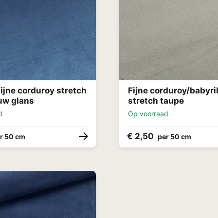
ijne corduroy stretch
Fijne corduroy/babyri
uw glans
stretch taupe
d
Op voorraad
€ 2,50
r 50 cm
per 50 cm