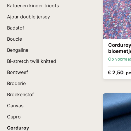
Katoenen kinder tricots
Ajour double jersey
Badstof
Boucle
Corduroy
Bengaline
bloemetj
Op voorraa
Bi-stretch twill knitted
Bontweef
€ 2,50
pe
Broderie
Broekenstof
Canvas
Cupro
Corduroy