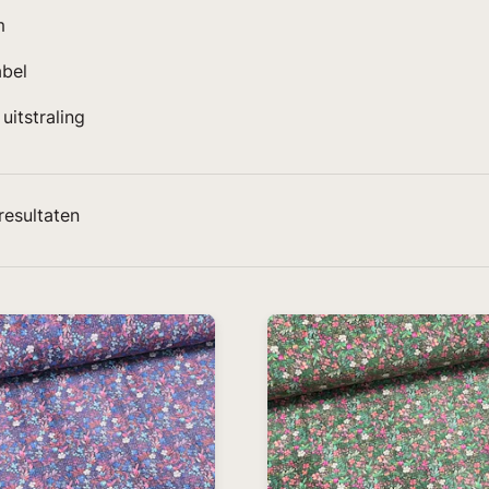
m
bel
uitstraling
esultaten