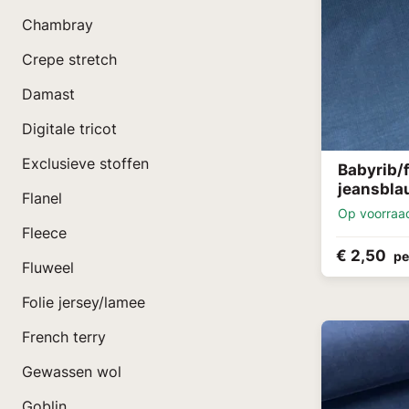
Chambray
Crepe stretch
Damast
Digitale tricot
Exclusieve stoffen
Babyrib/f
jeansbla
Flanel
Op voorraa
Fleece
€ 2,50
pe
Fluweel
Folie jersey/lamee
French terry
Gewassen wol
Goblin