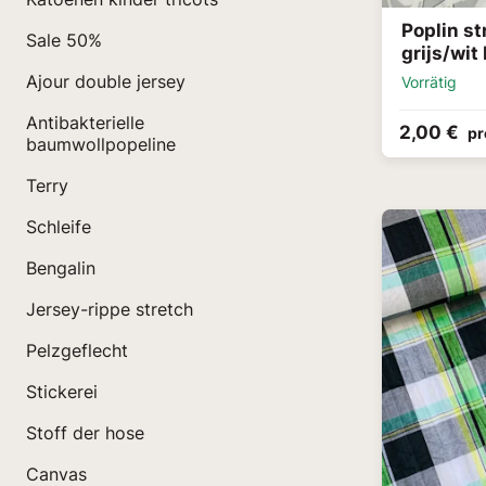
Poplin st
Sale 50%
grijs/wit
Ajour double jersey
Vorrätig
Antibakterielle
2,00 €
pr
baumwollpopeline
Terry
Schleife
Bengalin
Jersey-rippe stretch
Pelzgeflecht
Stickerei
Stoff der hose
Canvas