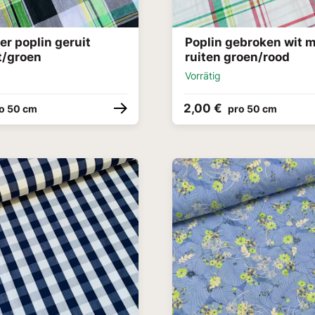
r poplin geruit
Poplin gebroken wit 
t/groen
ruiten groen/rood
Vorrätig
2,00 €
o 50 cm
pro 50 cm