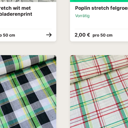
retch wit met
Poplin stretch felgro
 bladerenprint
Vorrätig
2,00 €
o 50 cm
pro 50 cm