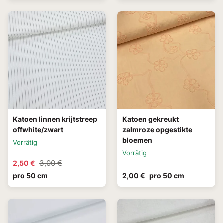
Katoen linnen krijtstreep
Katoen gekreukt
offwhite/zwart
zalmroze opgestikte
bloemen
Vorrätig
Vorrätig
3,00 €
2,50 €
pro 50 cm
2,00 €
pro 50 cm