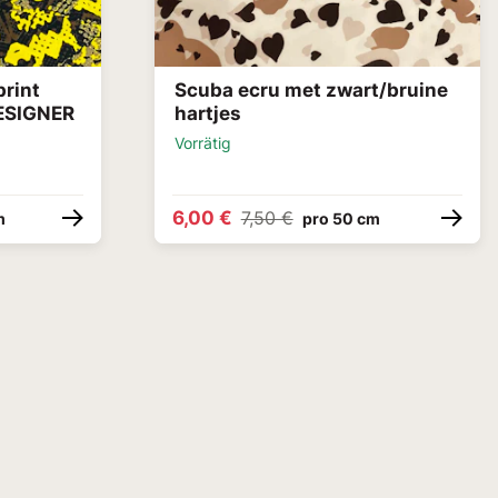
print
Scuba ecru met zwart/bruine
ESIGNER
hartjes
Vorrätig
6,00 €
7,50 €
m
pro 50 cm