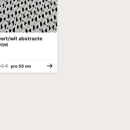
art/wit abstracte
rint
50 €
pro 50 cm