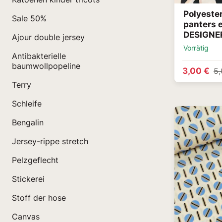
Polyester
Sale 50%
panters 
DESIGNE
Ajour double jersey
Vorrätig
Antibakterielle
baumwollpopeline
3,00 €
5,
Terry
Schleife
Bengalin
Jersey-rippe stretch
Pelzgeflecht
Stickerei
Stoff der hose
Canvas