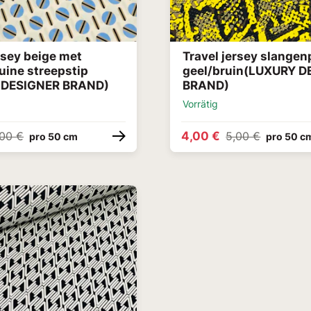
rsey beige met
Travel jersey slangen
uine streepstip
geel/bruin(LUXURY D
 DESIGNER BRAND)
BRAND)
Vorrätig
4,00 €
,00 €
5,00 €
pro 50 cm
pro 50 c