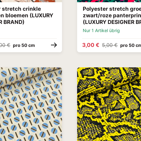
 stretch crinkle
Polyester stretch gro
en bloemen (LUXURY
zwart/roze panterprin
R BRAND)
(LUXURY DESIGNER B
Nur 1 Artikel übrig
3,00 €
00 €
5,00 €
pro 50 cm
pro 50 c