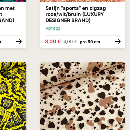
en met
Satijn “sports” en zigzag
t
roze/wit/bruin (LUXURY
RAND)
DESIGNER BRAND)
Vorrätig
3,00 €
4,00 €
m
pro 50 cm