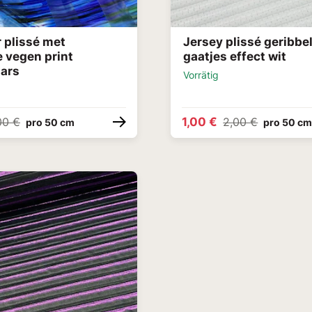
 plissé met
Jersey plissé geribbe
e vegen print
gaatjes effect wit
ars
Vorrätig
1,00 €
00 €
2,00 €
pro 50 cm
pro 50 c