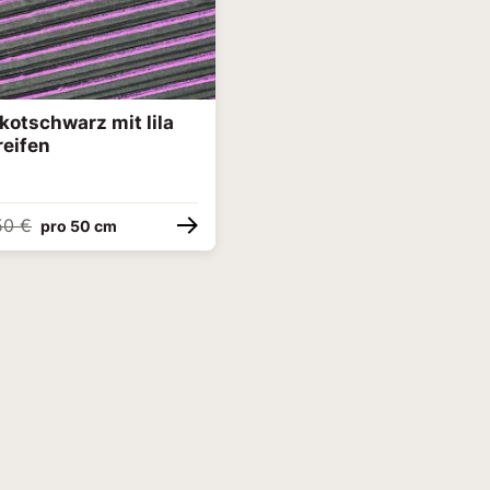
ikotschwarz mit lila
reifen
50 €
pro 50 cm