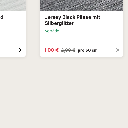
ld
Jersey Black Plisse mit
Silberglitter
Vorrätig
1,00 €
2,00 €
m
pro 50 cm