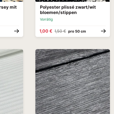
rsey mit
Polyester plissé zwart/wit
bloemen/stippen
Vorrätig
1,00 €
1,50 €
pro 50 cm