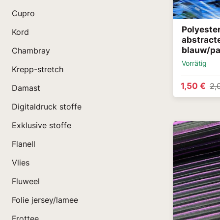
Cupro
Polyester
Kord
abstract
blauw/pa
Chambray
Vorrätig
Krepp-stretch
1,50 €
2,
Damast
Digitaldruck stoffe
Exklusive stoffe
Flanell
Vlies
Fluweel
Folie jersey/lamee
Frottee