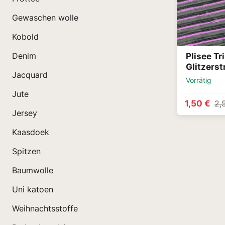
Gewaschen wolle
Kobold
Plisee Tr
Denim
Glitzerst
Jacquard
Vorrätig
Jute
1,50 €
2,
Jersey
Kaasdoek
Spitzen
Baumwolle
Uni katoen
Weihnachtsstoffe