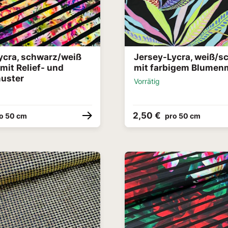
ycra, schwarz/weiß
Jersey-Lycra, weiß/s
 mit Relief- und
mit farbigem Blumen
uster
Vorrätig
2,50 €
o 50 cm
pro 50 cm