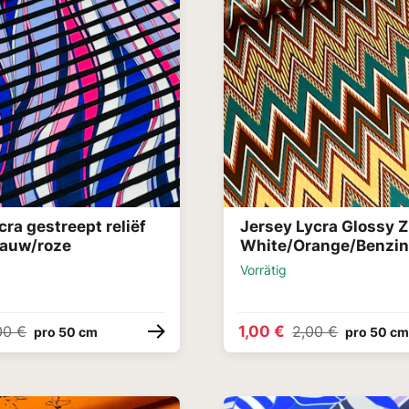
cra gestreept reliëf
Jersey Lycra Glossy 
lauw/roze
White/Orange/Benzi
Vorrätig
1,00 €
00 €
2,00 €
pro 50 cm
pro 50 c