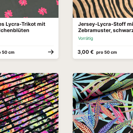
s Lycra-Trikot mit
Jersey-Lycra-Stoff mi
lchenblüten
Zebramuster, schwar
Vorrätig
3,00 €
o 50 cm
pro 50 cm