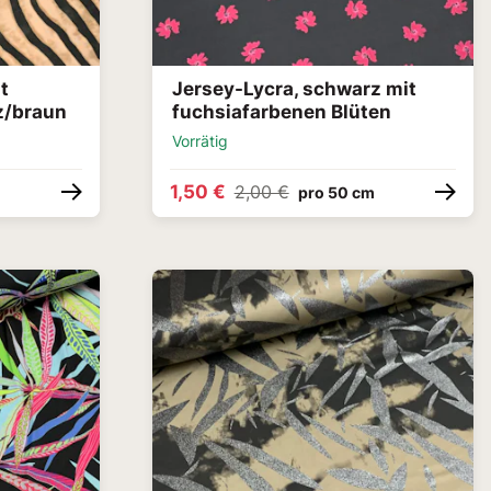
t
Jersey-Lycra, schwarz mit
z/braun
fuchsiafarbenen Blüten
Vorrätig
1,50 €
2,00 €
pro 50 cm