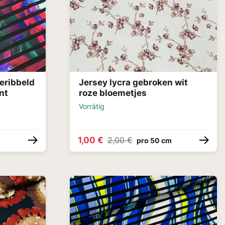
geribbeld
Jersey lycra gebroken wit
nt
roze bloemetjes
Vorrätig
1,00 €
2,00 €
pro 50 cm