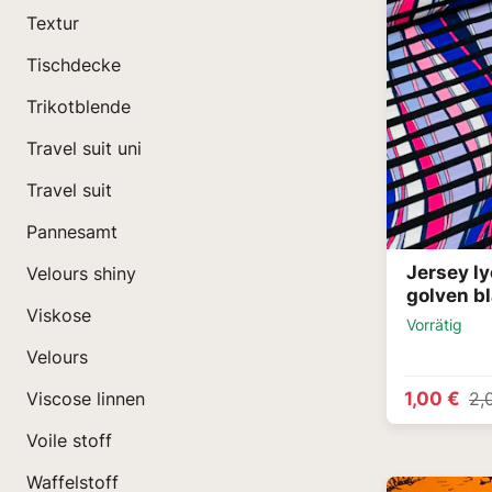
Textur
Tischdecke
Trikotblende
Travel suit uni
Travel suit
Pannesamt
Jersey ly
Velours shiny
golven b
Viskose
Vorrätig
Velours
1,00 €
Viscose linnen
2,
Voile stoff
Waffelstoff