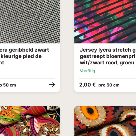
cra geribbeld zwart
Jersey lycra stretch 
kleurige pied de
gestreept bloemenpri
nt
wit/zwart rood, groen
Vorrätig
2,00 €
o 50 cm
pro 50 cm