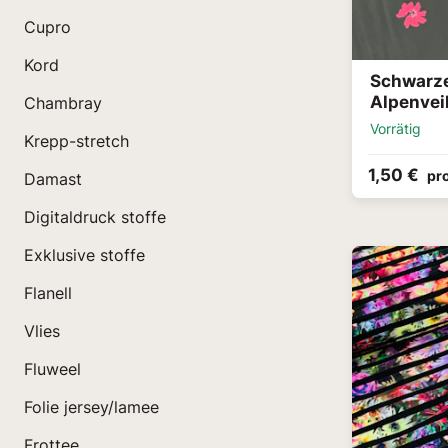
Cupro
Kord
Schwarze
Alpenvei
Chambray
Vorrätig
Krepp-stretch
1,50 €
pr
Damast
Digitaldruck stoffe
Exklusive stoffe
Flanell
Vlies
Fluweel
Folie jersey/lamee
Frottee