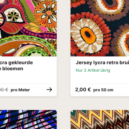
ycra gekleurde
Jersey lycra retro bru
e bloemen
Nur 3 Artikel übrig
2,00 €
00 €
pro Meter
pro 50 cm