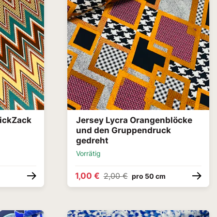
ZickZack
Jersey Lycra Orangenblöcke
n
und den Gruppendruck
gedreht
Vorrätig
1,00 €
2,00 €
m
pro 50 cm