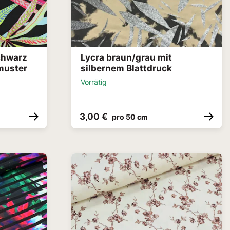
chwarz
Lycra braun/grau mit
muster
silbernem Blattdruck
Vorrätig
3,00 €
pro 50 cm