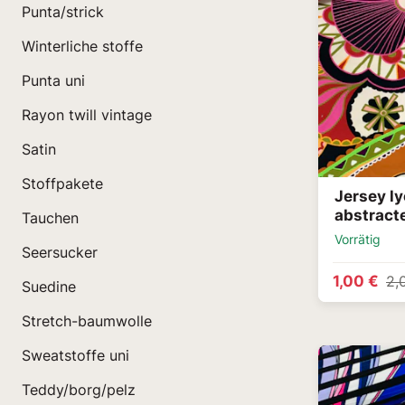
Punta/strick
Winterliche stoffe
Punta uni
Rayon twill vintage
Satin
Stoffpakete
Jersey l
abstract
Tauchen
Vorrätig
Seersucker
1,00 €
2,
Suedine
Stretch-baumwolle
Sweatstoffe uni
Teddy/borg/pelz