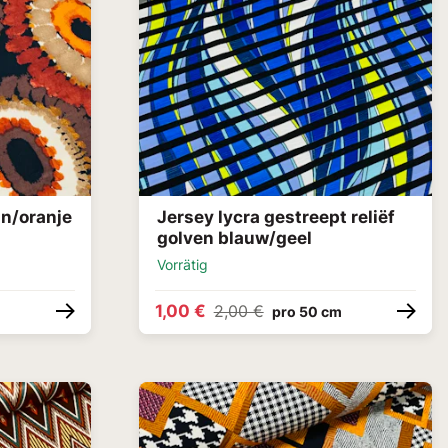
in/oranje
Jersey lycra gestreept reliëf
golven blauw/geel
Vorrätig
1,00 €
2,00 €
pro 50 cm