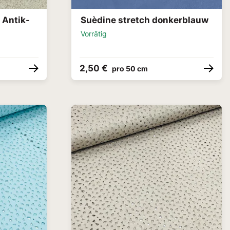
 Antik-
Suèdine stretch donkerblauw
Vorrätig
2,50 €
pro 50 cm