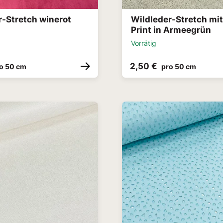
r-Stretch winerot
Wildleder-Stretch mit
Print in Armeegrün
Vorrätig
2,50 €
o 50 cm
pro 50 cm