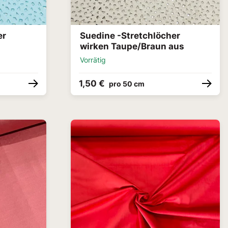
er
Suedine -Stretchlöcher
wirken Taupe/Braun aus
Vorrätig
1,50 €
pro 50 cm