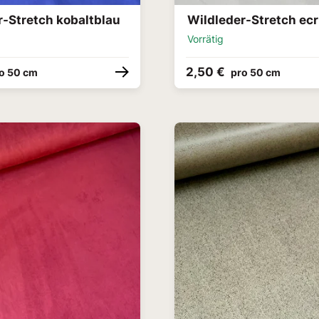
r-Stretch kobaltblau
Wildleder-Stretch ec
Vorrätig
2,50 €
o 50 cm
pro 50 cm