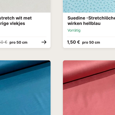
stretch wit met
Suedine -Stretchlöch
rige vlekjes
wirken hellblau
Vorrätig
1,50 €
50 €
pro 50 cm
pro 50 cm