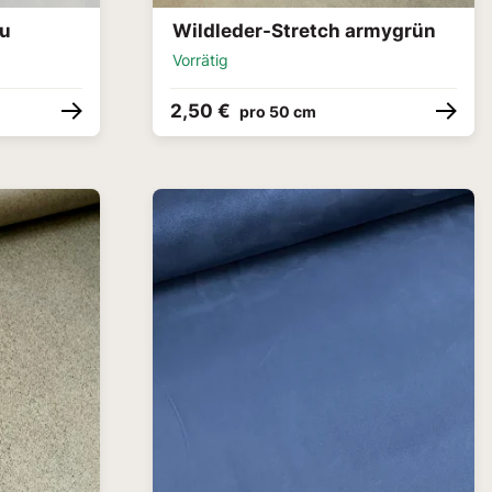
ru
Wildleder-Stretch armygrün
Vorrätig
2,50 €
pro 50 cm