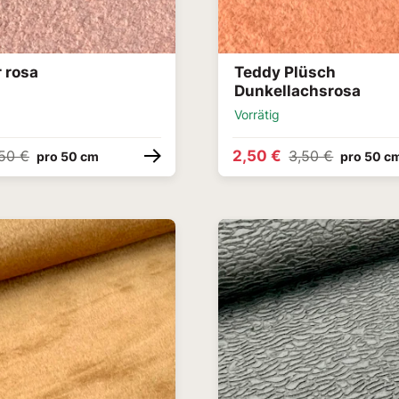
 rosa
Teddy Plüsch
Dunkellachsrosa
Vorrätig
2,50 €
50 €
3,50 €
pro 50 cm
pro 50 c