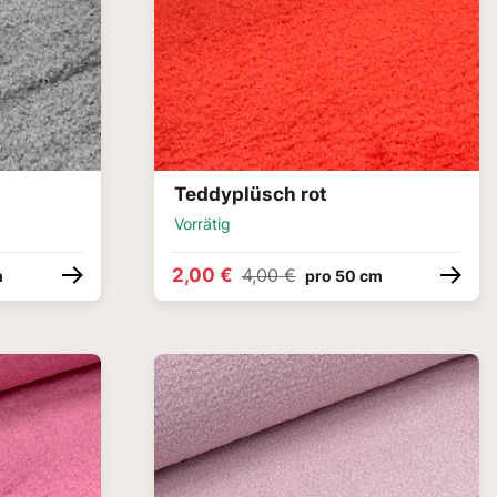
z
Teddyplüsch rot
Vorrätig
2,00 €
4,00 €
m
pro 50 cm