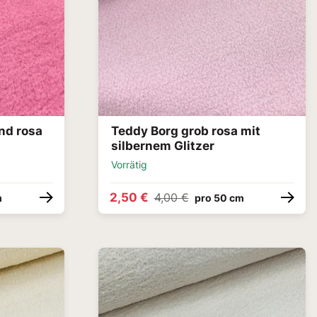
nd rosa
Teddy Borg grob rosa mit
silbernem Glitzer
Vorrätig
2,50 €
4,00 €
m
pro 50 cm