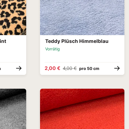
int
Teddy Plüsch Himmelblau
Vorrätig
2,00 €
4,00 €
m
pro 50 cm