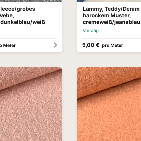
leece/grobes
Lammy, Teddy/Denim 
webe,
barockem Muster,
dunkelblau/weiß
cremeweiß/jeansblau
Vorrätig
5,00 €
o Meter
pro Meter