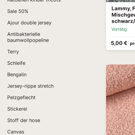
Lammy, F
Sale 50%
Mischge
schwarz/
Ajour double jersey
Vorrätig
Antibakterielle
baumwollpopeline
5,00 €
pr
Terry
Schleife
Bengalin
Jersey-rippe stretch
Pelzgeflecht
Stickerei
Stoff der hose
Canvas