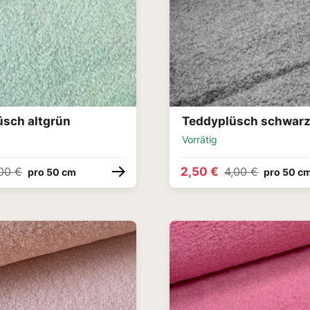
üsch altgrün
Teddyplüsch schwar
Vorrätig
2,50 €
00 €
4,00 €
pro 50 cm
pro 50 c