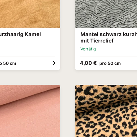
urzhaarig Kamel
Mantel schwarz kurz
mit Tierrelief
Vorrätig
4,00 €
o 50 cm
pro 50 cm