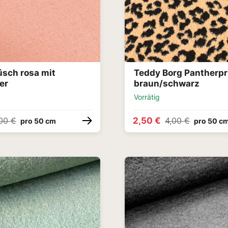
üsch rosa mit
Teddy Borg Pantherpr
er
braun/schwarz
Vorrätig
2,50 €
00 €
4,00 €
pro 50 cm
pro 50 c