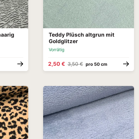
haarig
Teddy Plüsch altgrun mit
Goldglitzer
Vorrätig
2,50 €
3,50 €
pro 50 cm