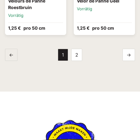
Velours de Panne
Velor de Panne Geel
Roestbruin
Vorrätig
Vorrätig
1,25 €
pro 50 cm
1,25 €
pro 50 cm
←
1
2
→