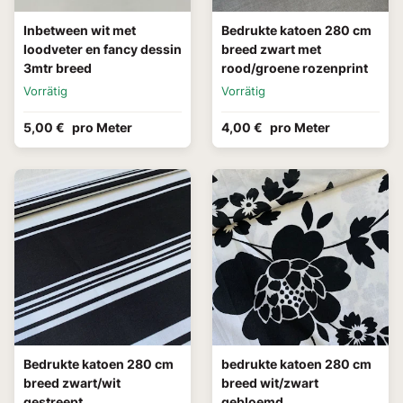
Inbetween wit met
Bedrukte katoen 280 cm
loodveter en fancy dessin
breed zwart met
3mtr breed
rood/groene rozenprint
Vorrätig
Vorrätig
5,00 €
pro Meter
4,00 €
pro Meter
Bedrukte katoen 280 cm
bedrukte katoen 280 cm
breed zwart/wit
breed wit/zwart
gestreept
gebloemd