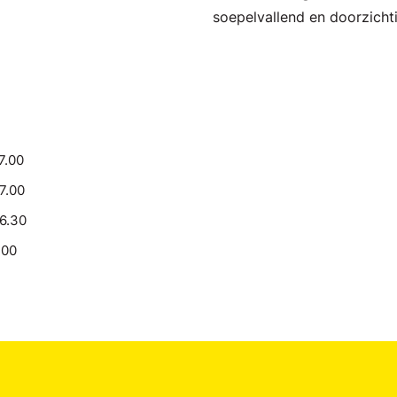
soepelvallend en doorzicht
7.00
17.00
16.30
.00