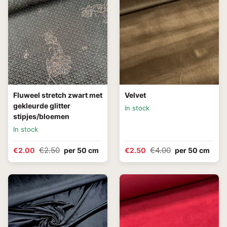
Fluweel stretch zwart met
Velvet
gekleurde glitter
In stock
stipjes/bloemen
In stock
€2.50
€4.00
€2.00
per 50 cm
€2.50
per 50 cm