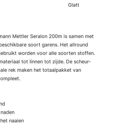
Glatt
Amann Mettler Seralon 200m is samen met
eschikbare soort garens. Het allround
ebruikt worden voor alle soorten stoffen.
ateriaal tot linnen tot zijde. De scheur-
male rek maken het totaalpakket van
compleet.
and
n naden
 het naaien