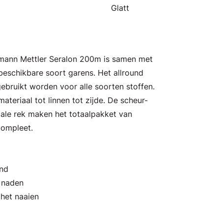
Glatt
Amann Mettler Seralon 200m is samen met
eschikbare soort garens. Het allround
ebruikt worden voor alle soorten stoffen.
ateriaal tot linnen tot zijde. De scheur-
male rek maken het totaalpakket van
compleet.
and
n naden
 het naaien