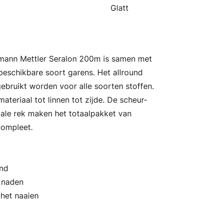
Glatt
Amann Mettler Seralon 200m is samen met
eschikbare soort garens. Het allround
ebruikt worden voor alle soorten stoffen.
ateriaal tot linnen tot zijde. De scheur-
male rek maken het totaalpakket van
compleet.
and
n naden
 het naaien