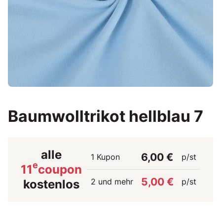
Baumwolltrikot hellblau 7
alle
6,00 €
1 Kupon
p/st
e
11
coupon
5,00 €
2 und mehr
p/st
kostenlos