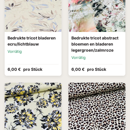
Bedrukte tricot bladeren
Bedrukte tricot abstract
ecru/lichtblauw
bloemen en bladeren
legergroen/zalmroze
Vorrätig
Vorrätig
6,00 €
pro Stück
6,00 €
pro Stück