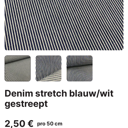
Denim stretch blauw/wit
gestreept
2,50 €
pro 50 cm