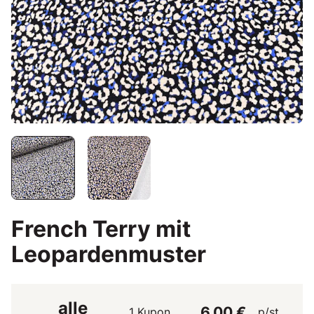
French Terry mit
Leopardenmuster
alle
6,00 €
1 Kupon
p/st