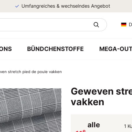
Umfangreiches & wechselndes Angebot
D
ONS
BÜNDCHENSTOFFE
MEGA-OUT
en stretch pied de poule vakken
Geweven stre
vakken
alle
1 K
e