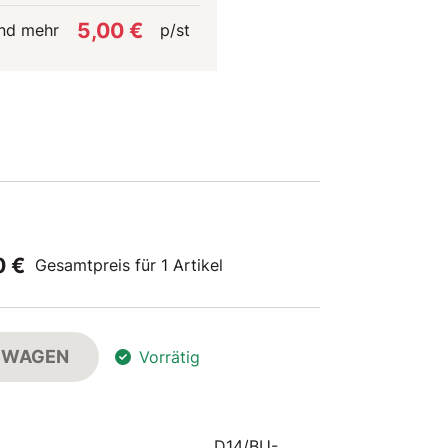
5,00 €
nd mehr
p/st
0 €
Gesamtpreis für 1 Artikel
FSWAGEN
Vorrätig
D14/BU-