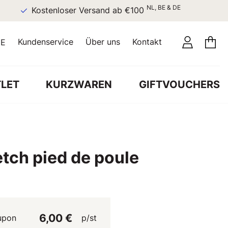
NL, BE & DE
Kostenloser Versand ab €100
Kundenservice
Über uns
Kontakt
E
LET
KURZWAREN
GIFTVOUCHERS
tch pied de poule
6,00 €
upon
p/st