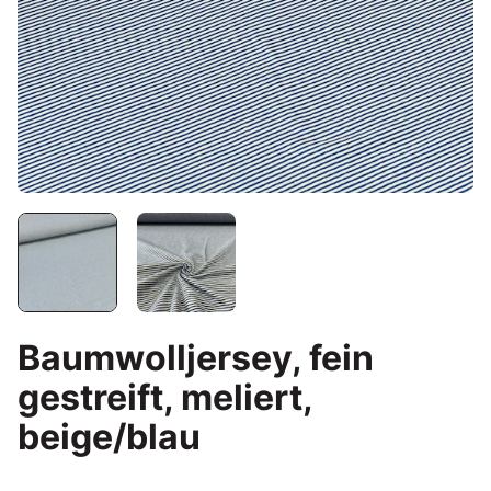
Baumwolljersey, fein
gestreift, meliert,
beige/blau