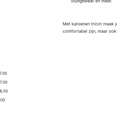
loungewear en meer.
Met katoenen tricot maak je
comfortabel zijn, maar ook 
7.00
17.00
16.30
.00