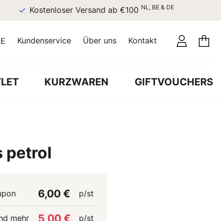
NL, BE & DE
Kostenloser Versand ab €100
Kundenservice
Über uns
Kontakt
E
LET
KURZWAREN
GIFTVOUCHERS
 petrol
6,00 €
upon
p/st
5,00 €
nd mehr
p/st