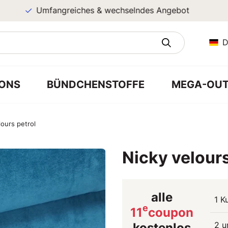
Umfangreiches & wechselndes Angebot
D
ONS
BÜNDCHENSTOFFE
MEGA-OUT
lours petrol
Nicky velours
alle
1 K
e
11
coupon
2 u
kostenlos