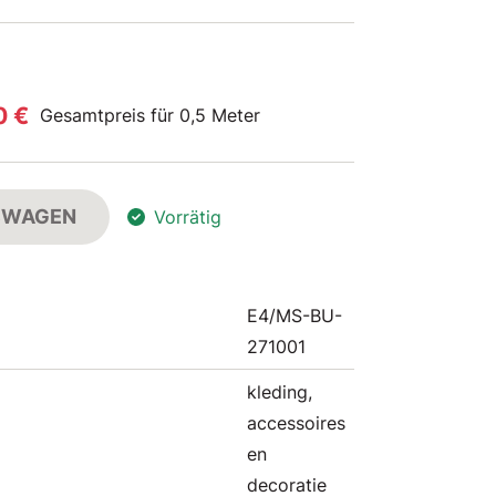
0 €
Gesamtpreis für 0,5 Meter
FSWAGEN
Vorrätig
E4/MS-BU-
271001
kleding,
accessoires
en
decoratie