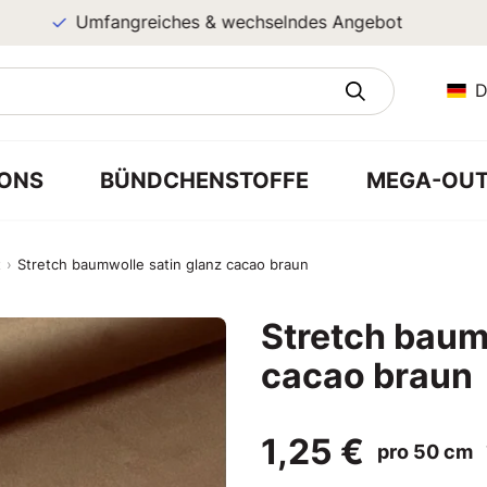
Umfangreiches & wechselndes Angebot
D
ONS
BÜNDCHENSTOFFE
MEGA-OUT
t
Stretch baumwolle satin glanz cacao braun
Stretch baum
cacao braun
1,25 €
pro 50 cm