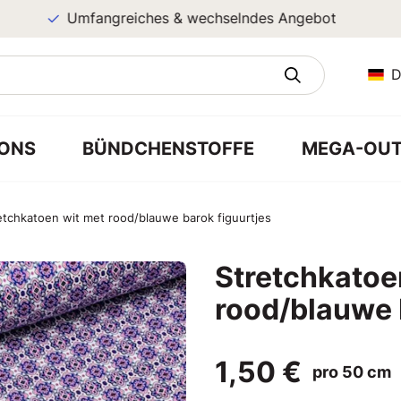
Umfangreiches & wechselndes Angebot
D
ONS
BÜNDCHENSTOFFE
MEGA-OUT
etchkatoen wit met rood/blauwe barok figuurtjes
Stretchkatoe
rood/blauwe 
1,50 €
pro 50 cm