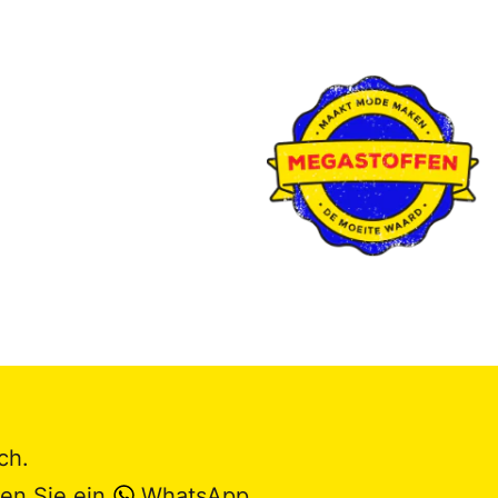
ch.
en Sie ein
WhatsApp
.