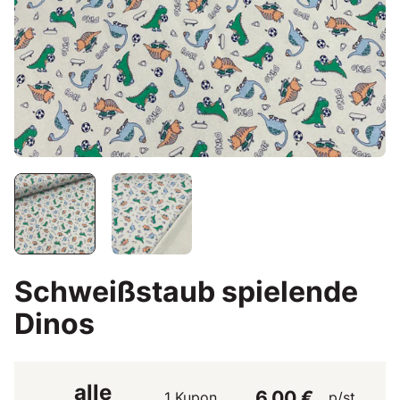
Schweißstaub spielende
Dinos
alle
6,00 €
1 Kupon
p/st