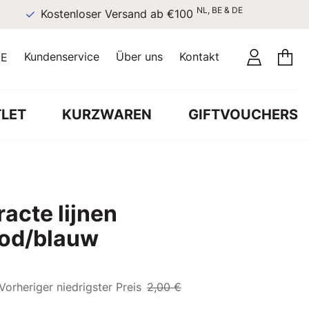
NL, BE & DE
Kostenloser Versand ab €100
Kundenservice
Über uns
Kontakt
E
LET
KURZWAREN
GIFTVOUCHERS
acte lijnen
ood/blauw
Vorheriger niedrigster Preis
2,00 €