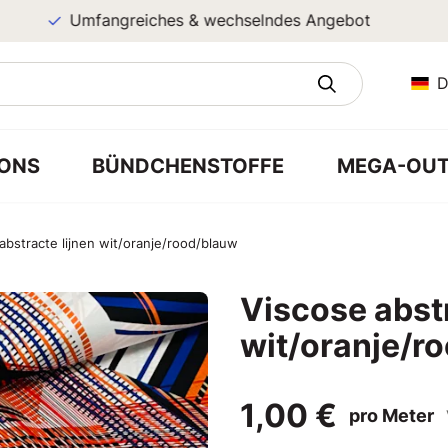
Umfangreiches & wechselndes Angebot
D
ONS
BÜNDCHENSTOFFE
MEGA-OUT
abstracte lijnen wit/oranje/rood/blauw
Viscose abstr
wit/oranje/r
1,00 €
pro Meter